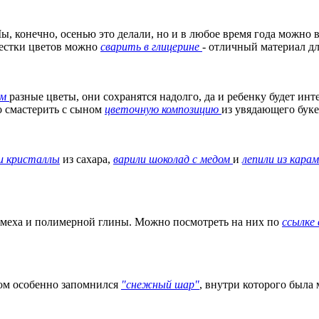
ы, конечно, осенью это делали, но и в любое время года можно 
пестки цветов можно
сварить в глицерине
- отличный материал дл
ом
разные цветы, они сохранятся надолго, да и ребенку будет ин
о смастерить с сыном
цветочную композицию
из увядающего буке
и кристаллы
из сахара,
варили шоколад с медом
и
лепили из кара
из меха и полимерной глины. Можно посмотреть на них по
ссылке
ком особенно запомнился
"снежный шар"
, внутри которого была м