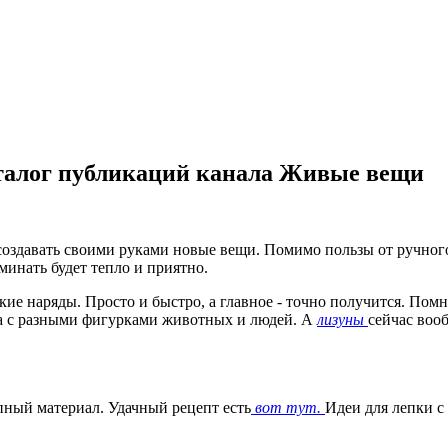
аталог публикаций канала Живые вещи
создавать своими руками новые вещи. Помимо пользы от ручного т
минать будет тепло и приятно.
ские наряды. Просто и быстро, а главное - точно получится. Пом
ща с разными фигурками животных и людей. А
лизуны
сейчас воо
упный материал. Удачный рецепт есть
вот тут.
Идеи для лепки с