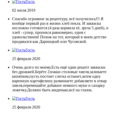
Гость
02 июля 2019
Спасибо огромное за рецептуру, всё получилось!!! Я
вообще первый раз в жизни хлеб пекла. И закваска
несложно готовится (4 раза кормила её, зрела 5 дней), и
хлеб - супер, пропекся равномерно, едим с
удовольствием! Похож на тот, который в моем детстве
продавался как Дарницкий или Чусовской.
Гость
25 февраля 2020
Очень долго по моему.Есть ещё один рецепт закваски
без дрожжей.Берёте 2ложки столовые хмеля,заливаете
кипятком,пусть постоит слегка остынет,затем одну
варенную картофелину разминаете добавляете в отвар
хмеля,перемешайте добавьте немного муки и сахарку
ложечку.Должно быть жиденько,всё на глазок.
Гость
25 февраля 2020