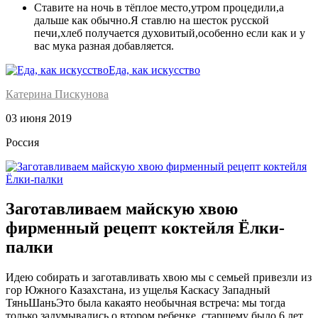
Ставите на ночь в тёплое место,утром процедили,а
дальше как обычно.Я ставлю на шесток русской
печи,хлеб получается духовитый,особенно если как и у
вас мука разная добавляется.
Еда, как искусство
Катерина Пискунова
03 июня 2019
Россия
Заготавливаем майскую хвою
фирменный рецепт коктейля Ёлки-
палки
Идею собирать и заготавливать хвою мы с семьей привезли из
гор Южного Казахстана, из ущелья Каскасу Западный
ТяньШаньЭто была какаято необычная встреча: мы тогда
только задумывались о втором ребенке, старшему было 6 лет