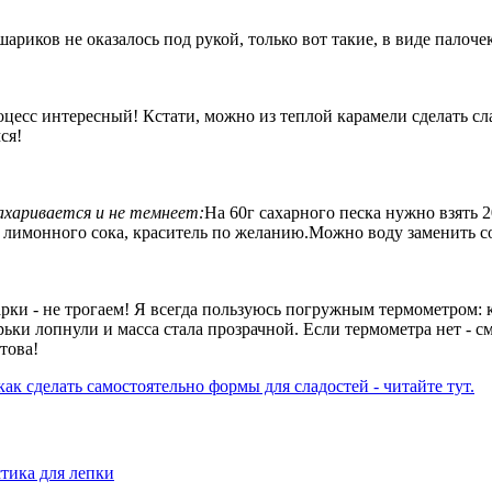
риков не оказалось под рукой, только вот такие, в виде палочек
цесс интересный! Кстати, можно из теплой карамели сделать сла
ся!
сахаривается и не темнеет:
На 60г сахарного песка нужно взять 2
 лимонного сока, краситель по желанию.Можно воду заменить со
рки - не трогаем! Я всегда пользуюсь погружным термометром: к
рьки лопнули и масса стала прозрачной. Если термометра нет - с
това!
 как сделать самостоятельно формы для сладостей - читайте тут.