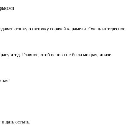
ырьками
подавать тонкую ниточку горячей карамели. Очень интересное
агу и т.д. Главное, чтоб основа не была мокрая, иначе
жная!
 и дать остыть.