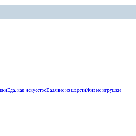
шки
Еда, как искусство
Валяние из шерсти
Живые игрушки