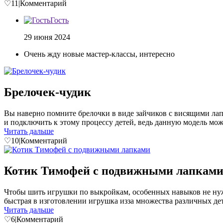
♡
11
|
Комментарий
Гость
29 июня 2024
Очень жду новые мастер-классы, интересно
Брелочек-чудик
Вы наверно помните брелочки в виде зайчиков с висящими лап
и подключить к этому процессу детей, ведь данную модель можн
Читать дальше
♡
10
|
Комментарий
Котик Тимофей с подвижными лапкам
Чтобы шить игрушки по выкройкам, особенных навыков не нужно
быстрая в изготовлении игрушка изза множества различных дета
Читать дальше
♡
6
|
Комментарий