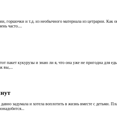
и, горшочки и т.д. из необычного материала из цетрарии. Как о
нь часто....
от пакет кукурузы и знаю ли я, что она уже не пригодна для еды
 вы,...
инут
 давно задумала и хотела воплотить в жизнь вместе с детьми. Пла
онадобится...