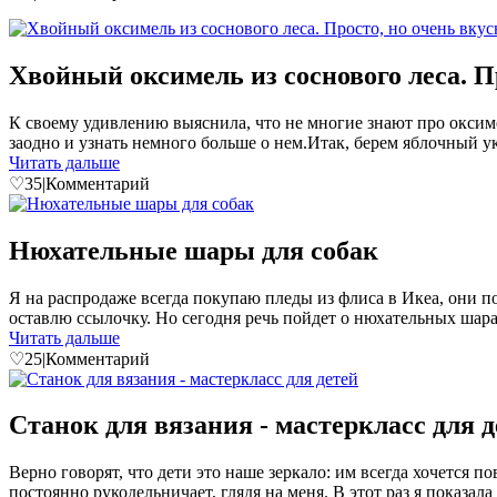
Хвойный оксимель из соснового леса. Пр
К своему удивлению выяснила, что не многие знают про оксимел
заодно и узнать немного больше о нем.Итак, берем яблочный укс
Читать дальше
♡
35
|
Комментарий
Нюхательные шары для собак
Я на распродаже всегда покупаю пледы из флиса в Икеа, они п
оставлю ссылочку. Но сегодня речь пойдет о нюхательных шарах
Читать дальше
♡
25
|
Комментарий
Станок для вязания - мастеркласс для д
Верно говорят, что дети это наше зеркало: им всегда хочется п
постоянно рукодельничает, глядя на меня. В этот раз я показала е