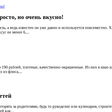
осто, но очень вкусно!
ь, а ведь известен он уже давно и используется повсеместно. Х
ус не менее 6,...
о 190 рублей, плотные, качественно окрашенные. Из них я шью 
 из флиса,...
етей
овторять за родителями, будь то рукоделие или кулинария, строи
й как...