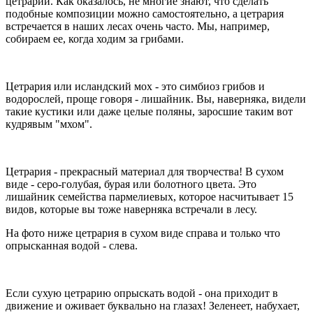
цетрарии. Как оказалось, не многие знают, что сделать
подобные композиции можно самостоятельно, а цетрария
встречается в наших лесах очень часто. Мы, например,
собираем ее, когда ходим за грибами.
Цетрария или исландский мох - это симбиоз грибов и
водорослей, проще говоря - лишайник. Вы, наверняка, видели
такие кустики или даже целые поляны, заросшие таким вот
кудрявым "мхом".
Цетрария - прекрасный материал для творчества! В сухом
виде - серо-голубая, бурая или болотного цвета. Это
лишайник семейства пармелиевых, которое насчитывает 15
видов, которые вы тоже наверняка встречали в лесу.
На фото ниже цетрария в сухом виде справа и только что
опрысканная водой - слева.
Если сухую цетрарию опрыскать водой - она приходит в
движение и оживает буквально на глазах! Зеленеет, набухает,