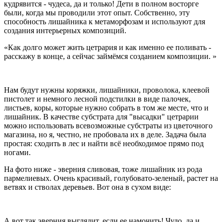
кудрявится - чудеса, да и только! Дети в полном восторге
были, когда мы проводили этот опыт. Собственно, эту
способность лишайника к метаморфозам и используют для
создания интерьерных композиций.
Как долго может жить цетрария и как именно ее поливать -
расскажу в конце, а сейчас займёмся созданием композиции.
Нам будут нужны коряжки, лишайники, проволока, клеевой
пистолет и немного лесной подстилки в виде палочек,
листьев, коры, которые нужно собрать в том же месте, что и
лишайник. В качестве субстрата для "высадки" цетрарии
можно использовать всевозможные субстраты из цветочного
магазина, но я, честно, не пробовала их в деле. Задача была
простая: сходить в лес и найти всё необходимое прямо под
ногами.
На фото ниже - эверния сливовая, тоже лишайник из рода
пармелиевых. Очень красивый, голубовато-зеленый, растет на
ветвях и стволах деревьев. Вот она в сухом виде:
А вот так эверния выглядит, если ее намочить! Чудо, да и