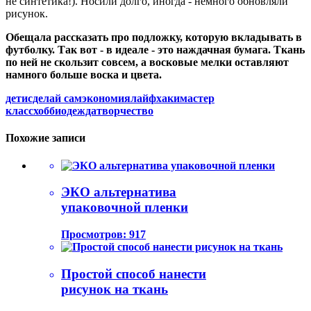
не синтетика!). Носили долго, иногда - немного обновляли
рисунок.
Обещала рассказать про подложку, которую вкладывать в
футболку. Так вот - в идеале - это наждачная бумага. Ткань
по ней не скользит совсем, а восковые мелки оставляют
намного больше воска и цвета.
дети
сделай сам
экономия
лайфхаки
мастер
класс
хобби
одежда
творчество
Похожие записи
ЭКО альтернатива
упаковочной пленки
Просмотров: 917
Простой способ нанести
рисунок на ткань