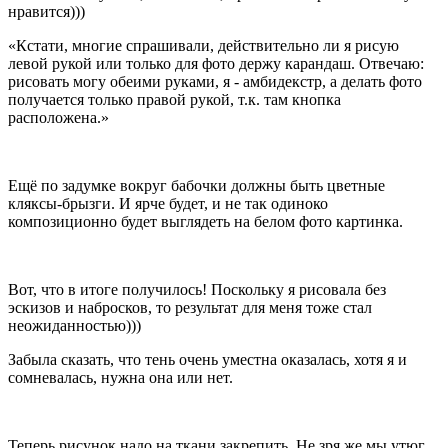
нравится)))
Кстати, многие спрашивали, действительно ли я рисую
левой рукой или только для фото держу карандаш. Отвечаю:
рисовать могу обеими руками, я - амбидекстр, а делать фото
получается только правой рукой, т.к. там кнопка
расположена.
Ещё по задумке вокруг бабочки должны быть цветные
кляксы-брызги. И ярче будет, и не так одиноко
композиционно будет выглядеть на белом фото картинка.
Вот, что в итоге получилось! Поскольку я рисовала без
эскизов и набросков, то результат для меня тоже стал
неожиданностью)))
Забыла сказать, что тень очень уместна оказалась, хотя я и
сомневалась, нужна она или нет.
Теперь рисунок надо на ткани закрепить. Не зря же мы утюг