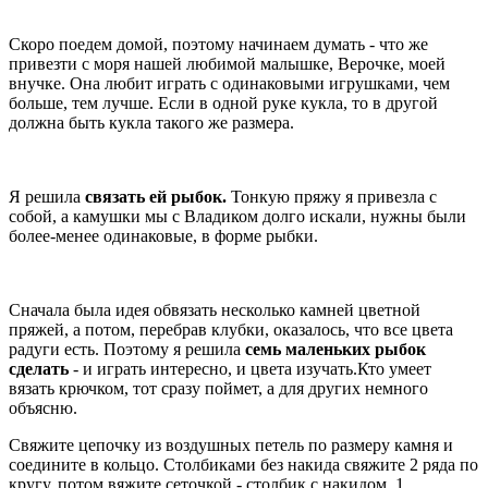
Скоро поедем домой, поэтому начинаем думать - что же
привезти с моря нашей любимой малышке, Верочке, моей
внучке. Она любит играть с одинаковыми игрушками, чем
больше, тем лучше. Если в одной руке кукла, то в другой
должна быть кукла такого же размера.
Я решила
связать ей рыбок.
Тонкую пряжу я привезла с
собой, а камушки мы с Владиком долго искали, нужны были
более-менее одинаковые, в форме рыбки.
Сначала была идея обвязать несколько камней цветной
пряжей, а потом, перебрав клубки, оказалось, что все цвета
радуги есть. Поэтому я решила
семь маленьких рыбок
сделать
- и играть интересно, и цвета изучать.Кто умеет
вязать крючком, тот сразу поймет, а для других немного
объясню.
Свяжите цепочку из воздушных петель по размеру камня и
соедините в кольцо. Столбиками без накида свяжите 2 ряда по
кругу, потом вяжите сеточкой - столбик с накидом, 1