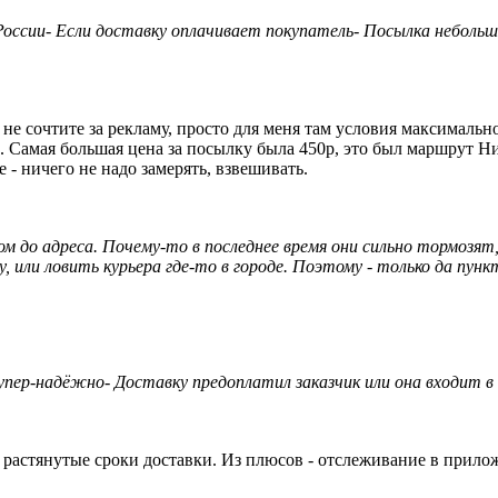
России- Если доставку оплачивает покупатель- Посылка неболь
 сочтите за рекламу, просто для меня там условия максимально 
0р. Самая большая цена за посылку была 450р, это был маршрут 
е - ничего не надо замерять, взвешивать.
ом до адреса. Почему-то в последнее время они сильно тормозят
 или ловить курьера где-то в городе. Поэтому - только да пунк
 супер-надёжно- Доставку предоплатил заказчик или она входит 
растянутые сроки доставки. Из плюсов - отслеживание в прилож