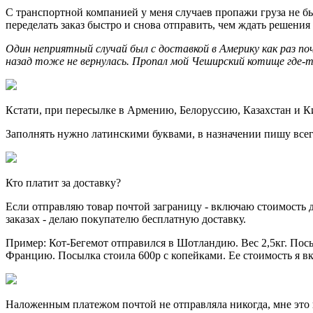
С транспортной компанией у меня случаев пропажи груза не был
переделать заказ быстро и снова отправить, чем ждать решения
Один неприятный случай был с доставкой в Америку как раз по
назад тоже не вернулась. Пропал мой Чеширский котище где-то
Кстати, при пересылке в Армению, Белоруссию, Казахстан и К
Заполнять нужно латинскими буквами, в назначении пишу всегда
Кто платит за доставку?
Если отправляю товар почтой заграницу - включаю стоимость 
заказах - делаю покупателю бесплатную доставку.
Пример: Кот-Бегемот отправился в Шотландию. Вес 2,5кг. Посыл
Францию. Посылка стоила 600р с копейками. Ее стоимость я вк
Наложенным платежом почтой не отправляла никогда, мне это н