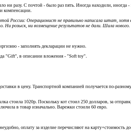
о ни разу. С почтой - было раз пять. Иногда находили, иногда -
 и компенсации.
чтой России: Операционист не правильно написала штат, хотя в
. Ни розыск, ни возмещение результатов не дали. Шила нового.
иргизию - заполнять декларации не нужно.
 "Gift", в описании вложения - "Soft toy".
доставки в цену. Транспортной компанией получается по-разному
ка стоила 1020р. Поскольку кот стоил 250 долларов, за отправку
лючила в товар изначально. Варежки стоили 60 евро.
еудобно, оплату за изделие перечисляют на карту+стоимость до