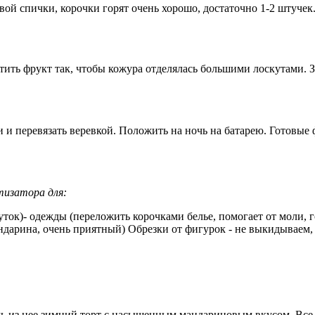
ой спички, корочки горят очень хорошо, достаточно 1-2 штучек. 
ить фрукт так, чтобы кожура отделялась большими лоскутами. За
ки и перевязать веревкой. Положить на ночь на батарею. Готовы
тизатора для:
суток)- одежды (переложить корочками белье, помогает от моли, 
андарина, очень приятный) Обрезки от фигурок - не выкидываем,
ечь из нее зимний торт с насыщенным мандариновым вкусом. Все