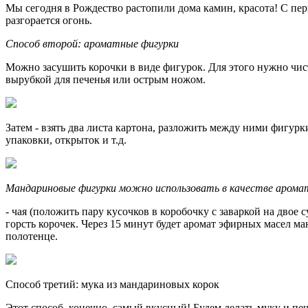
Мы сегодня в Рождество растопили дома камин, красота! С перв
разгорается огонь.
Способ второй: ароматные фигурки
Можно засушить корочки в виде фигурок. Для этого нужно чист
вырубкой для печенья или острым ножом.
Затем - взять два листа картона, разложить между ними фигур
упаковки, открыток и т.д.
Мандариновые фигурки можно использовать в качестве арома
- чая (положить пару кусочков в коробочку с заваркой на двое 
горсть корочек. Через 15 минут будет аромат эфирных масел м
полотенце.
Способ третий: мука из мандариновых корок
Этот способ, конечно, самый вкусный! Будем делать муку и п