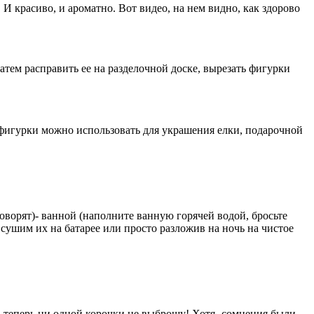
И красиво, и ароматно. Вот видео, на нем видно, как здорово
тем расправить ее на разделочной доске, вырезать фигурки
е фигурки можно использовать для украшения елки, подарочной
говорят)- ванной (наполните ванную горячей водой, бросьте
 сушим их на батарее или просто разложив на ночь на чистое
, теперь ни одной корочки не выброшу! Хотя- сомнения были,