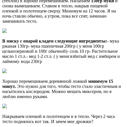
(теплой) и хорошо перемешиваем. Насыпаем
150гр муки
и
снова вымешиваем. Ставим в тепло, накрыв пищевой
пленкой и полотенцем сверху. Минимум на 12 часов. Я на
ночь ставлю обычно, а утром, пока все спят, начинаю
замешивать тесто.
В миску с опарой кладем следующие ингредиенты:
- мука
ржаная 130гр- мука пшеничная 200гр ( у меня 100гр
цельнозерновой и 100г обычной)- соль 10 гр- Растительное
масло 1 ст.л.- мед 1-2 ст.л. ( у меня взбитый мед с имбирем и
лаймом)- вода 230гр
Хорошо перемешиваем деревянной ложкой
минимум 15
минут.
Это нужно для того, чтобы тесто стало эластичным и
насытилось кислородом. Можно мешать миксером, но я
люблю именно руками.
Накрываем пленкой и полотенцем и в тепло. Через 2 часа
тесто поднялось вот так. И зачем мне дрожжи?