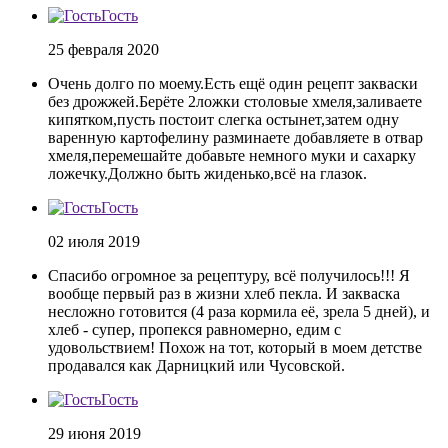
Гость
25 февраля 2020
Очень долго по моему.Есть ещё один рецепт закваски
без дрожжей.Берёте 2ложки столовые хмеля,заливаете
кипятком,пусть постоит слегка остынет,затем одну
варенную картофелину разминаете добавляете в отвар
хмеля,перемешайте добавьте немного муки и сахарку
ложечку.Должно быть жиденько,всё на глазок.
Гость
02 июля 2019
Спасибо огромное за рецептуру, всё получилось!!! Я
вообще первый раз в жизни хлеб пекла. И закваска
несложно готовится (4 раза кормила её, зрела 5 дней), и
хлеб - супер, пропекся равномерно, едим с
удовольствием! Похож на тот, который в моем детстве
продавался как Дарницкий или Чусовской.
Гость
29 июня 2019