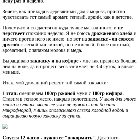
пеку раз в неделю
.
Знаете, как приходя в деревянный дом с мороза, приятно
чувствовать тот самый аромат, теплый, яркий, как в детстве.
Почему-то и съедается он куда лучше магазинного, и
не
черствеет
спокойно неделю. Я не боюсь
дрожжевого хлеба
и
ничего против него не имею, но вот на
закваске - он совсем
другой:
с легкой кислинкой, но не кислый, более плотный,
ароматный, с запахом молока и меда.
Выращиваю
закваску я на кефире
- мне так нравится больше,
чем на воде, да и процесс весь занимает не 3-4 суток, а вдвое
меньше.
Итак, мой домашний рецепт той самой закваски:
1 этап:
смешиваем
100гр ржаной
муки с
100гр кефира
.
Ставим в теплое место, накрыв полотенцем.
У меня для этого
миска из глины, мыть ее уже не нужно - она богата
микрофлорой, я лишь ополаскиваю слегка холодной водой и
выращиваю новую закваску за сутки.
Спустя 12 часов - нужно ее "покормить"
. Для этого