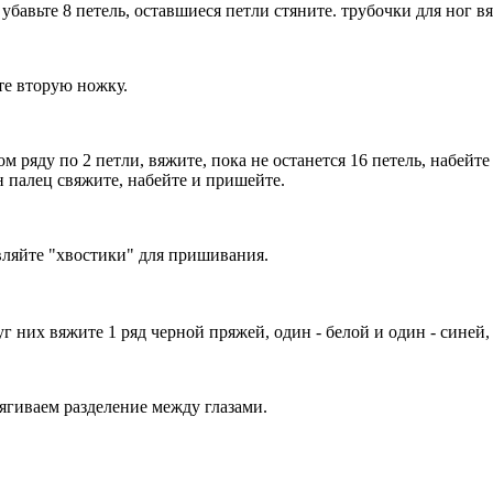
бавьте 8 петель, оставшиеся петли стяните. трубочки для ног вя
те вторую ножку.
ом ряду по 2 петли, вяжите, пока не останется 16 петель, набейт
н палец свяжите, набейте и пришейте.
авляйте "хвостики" для пришивания.
уг них вяжите 1 ряд черной пряжей, один - белой и один - синей,
ягиваем разделение между глазами.