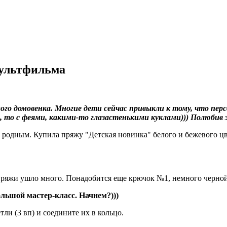
мультфильма
ого домовенка. Многие дети сейчас привыкли к тому, что п
то с феями, какими-то глазастенькими куклами))) Полюбив эт
м родным. Купила пряжу "Детская новинка" белого и бежевого ц
пряжи ушло много. Понадобится еще крючок №1, немного черной 
ольшой мастер-класс. Начнем?)))
ли (3 вп) и соедините их в кольцо.