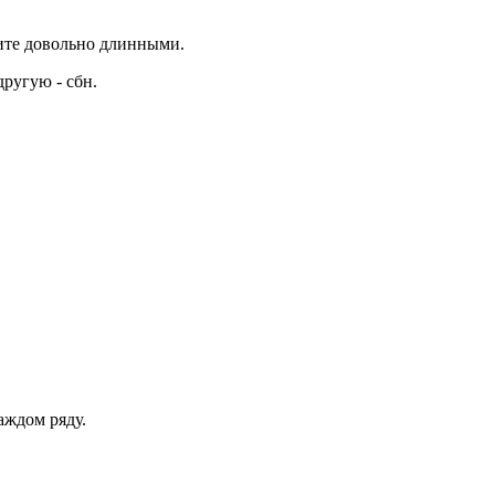
жите довольно длинными.
другую - сбн.
аждом ряду.