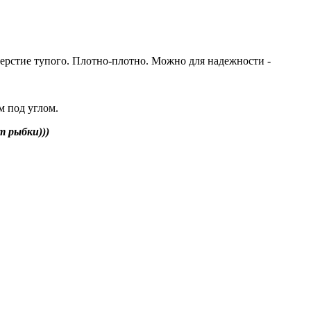
тверстие тупого. Плотно-плотно. Можно для надежности -
м под углом.
т рыбки)))