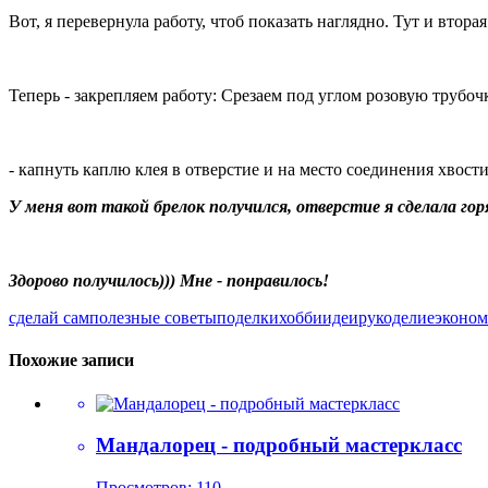
Вот, я перевернула работу, чтоб показать наглядно. Тут и втора
Теперь - закрепляем работу: Срезаем под углом розовую трубоч
- капнуть каплю клея в отверстие и на место соединения хвост
У меня вот такой брелок получился, отверстие я сделала го
Здорово получилось))) Мне - понравилось!
сделай сам
полезные советы
поделки
хобби
идеи
рукоделие
эконом
Похожие записи
Мандалорец - подробный мастеркласс
Просмотров: 110