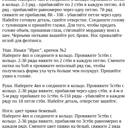
в кольцо. 2-3 ряд - прибавляйте по 2 стбн в каждую петлю. 4-6
ряд - прибавляйте равномерно через одну петлю. 7й ряд
свяжите не прибавляя, 8й - 10й - убавляйте петли через одну.
Набейте готовую деталь, сшейте отверстие. Соедините голову
с туловищем и пришейте глазки. Для того, чтобы придать
голове объем, пришивая глаза, стягивайте мордашку вниз к
шее. Черными нитками вышейте рот, брови. Нос приваляйте
иглой для фелтинга.
Уши. Ниьки "Ирис", крючок №2
Наберите 4вп и соедините в кольцо. Провяжите 5стбн с
кольцо. 2-3й ряды вяжите по 2 стбн в каждую петлю. Смените
нитки на Soft и провяжите неполный ряд так, чтобы
получилась форма уха чуть больше чем полукруг. Пришейте
ушки к голове.
Руки. Наберите 4вп и соедините в кольцо. Провяжите 5стбн с
кольцо. 2-3й ряды вяжите, прибавляя через одну стбн. в 4-м и
5-м ряду прибавьте по 1стбн. 6-11й ряды - убавляйте в каждом
ряду по 1й петле стбн. Набейте деталь, отверстие зашейте.
Ноги. цвет пряжи бежевый.
Наберите 4вп и соедините в кольцо. Провяжите 5стбн с
кольцо. 2-3й ряды вяжите, прибавляя по 3стбн равномерно в
каждом ряду. Смените цвет пряжи на белый, свяжите 2 ряда