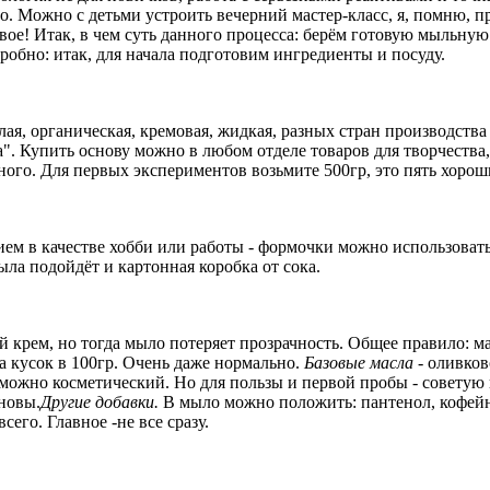
но. Можно с детьми устроить вечерний мастер-класс, я, помню, п
вое! Итак, в чем суть данного процесса: берём готовую мыльную о
робно: итак, для начала подготовим ингредиенты и посуду.
лая, органическая, кремовая, жидкая, разных стран производст
. Купить основу можно в любом отделе товаров для творчества, 
много. Для первых экспериментов возьмите 500гр, это пять хорош
ием в качестве хобби или работы - формочки можно использова
ыла подойдёт и картонная коробка от сока.
 крем, но тогда мыло потеряет прозрачность. Общее правило: ма
а кусок в 100гр. Очень даже нормально.
Базовые масла
- оливков
ожно косметический. Но для пользы и первой пробы - советую 
сновы.
Другие добавки.
В мыло можно положить: пантенол, кофейну
его. Главное -не все сразу.