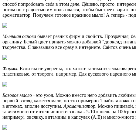
способ попробовать себя в этом деле. Дёшево, просто, интерес
потом он с радостью им пользовался, чтобы быстрее сварить но
ароматизатор. Получаем готовое красивое мыло! А теперь - под
Мыльная основа
бывает разных фирм и свойств. Прозрачная, бе
органику. Белый цвет придать можно добавкой "диоксид титана"
творчества. Я заказываю все сразу в интернете. Сайтов очень 
Формы.
Если вы не уверены, что хотите заниматься мыловарен
пластиковые, от творога, например. Для кускового нарезного м
Базовое масло
- это уход. Можно вместо него добавить любимый
первый взгляд кажется мало, но это примерно 1 чайная ложка н
в аптеках, вполне доступны.
Ароматизатор.
Можно пищевой, м
зависимости от интенсивности запаха - 5-10 капель на 100гр о
например), овсянку, витамины в капсулах (А,Е) и много-много вс