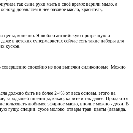
риучила так сына руки мыть в своё время: варили мыло, а
снову, добавляем в неё базовое масло, краситель,
ва и цены, конечно. Я люблю английскую прозрачную и
даже в детских супермаркетах сейчас есть такие наборы для
их кусков.
ть совершенно спокойно из под выпечки силиконовые. Можно
сла должно быть не более 2-4% от веса основы, этого на
ое, зародышей пшеницы, какао, карите и так далее. Продаются
использовать любимое эфирное масло, вполне можно - духи. В
ю гущу, специи, сухое молоко, отвары трав, цветы (лаванда,