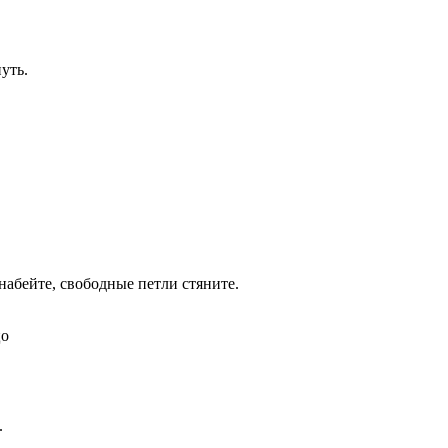
уть.
, набейте, свободные петли стяните.
цо
.