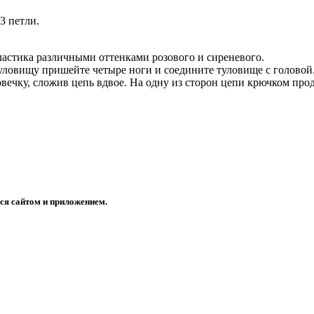
3 петли.
ластика различными оттенками розового и сиреневого.
туловищу пришейте четыре ноги и соедините туловище с головой
ечку, сложив цепь вдвое. На одну из сторон цепи крючком прод
ся сайтом и приложением.