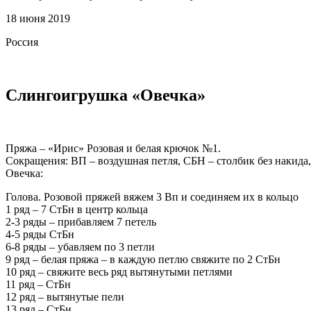
18 июня 2019
Россия
Слингоигрушка «Овечка»
Пряжа – «Ирис» Розовая и белая крючок №1.
Сокращения: ВП – воздушная петля, СБН – столбик без накида
Овечка:
Голова. Розовой пряжей вяжем 3 Вп и соединяем их в кольцо
1 ряд – 7 СтБн в центр кольца
2-3 ряды – прибавляем 7 петель
4-5 ряды СтБн
6-8 ряды – убавляем по 3 петли
9 ряд – белая пряжа – в каждую петлю свяжите по 2 СтБн
10 ряд – свяжите весь ряд вытянутыми петлями
11 ряд – СтБн
12 ряд – вытянутые пели
13 ряд – СтБн